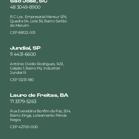
São José, SC
48 3049-8900
R C Loc. Empresarial Mansur S/N,
Quadra 04, Lote 36, Bairro Sertão
do Maruim
CEP 88122-001
Jundiaí, SP
11 4431-6600
Antônio Ovídio Rodrigues, 1451,
Galpão 1, Bairro Pq. Industrial
Jundiaí III
CEP 13213-180
Lauro de Freitas, BA
71 3379-5263
Rua Everaldina Bonfim da Paz, 504,
Bairro Itinga, Loteamento Pérola
Negra
CEP 42700-000